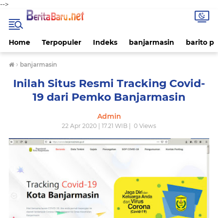
-->
Home
Terpopuler
Indeks
banjarmasin
barito p
›
banjarmasin
Inilah Situs Resmi Tracking Covid-
19 dari Pemko Banjarmasin
Admin
22 Apr 2020 | 17.21 WIB |
0
Views