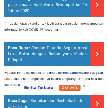
pelaksanaan Haul Guru Sekumpul ke 15
Tahun 2020
“Ini adalah upaya kami untuk lebih transparan dalam menyampaikan
informasi terkait COVID-19,” ucapnya.
Baca Juga :
Jangan Ditunda, Segera Atasi
Luka Bakar dengan Bahan yang Mudah
Didapat
Website ini bisa dibuka di alamat
corona.banjarmasinkota.go.id
.
Siapa saja bisa mengaksesnya secara langsung. Di mana saja dan
×
kapan saja.
Berita Terbaru
UPDATE
Baca Juga :
Keunikan dari Resto Sushi di
Jakarta Ini