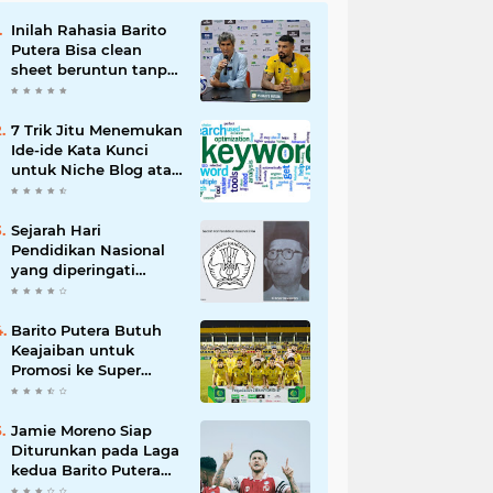
Inilah Rahasia Barito
Putera Bisa clean
sheet beruntun tanpa
Kebobolan Hingga
Pekan ke 4 Liga 2
7 Trik Jitu Menemukan
Ide-ide Kata Kunci
untuk Niche Blog atau
Website Kita
Sejarah Hari
Pendidikan Nasional
yang diperingati
setiap 2 Mei
Barito Putera Butuh
Keajaiban untuk
Promosi ke Super
League Musim Depan,
Bergantung Hasil PSS
Sleman
Jamie Moreno Siap
Diturunkan pada Laga
kedua Barito Putera
VS Deltras