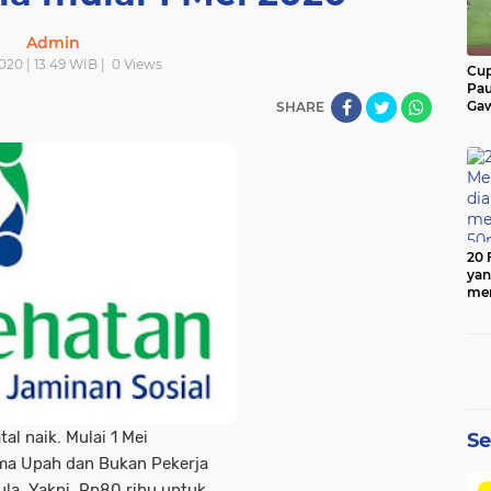
Admin
020 | 13.49 WIB |
0
Views
Cup
Pau
Gaw
SHARE
20 
yan
men
50
al naik. Mulai 1 Mei
Se
ma Upah dan Bukan Pekerja
mula. Yakni, Rp80 ribu untuk