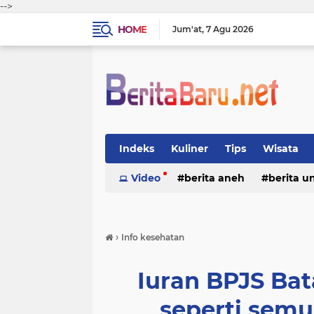
-->
HOME
Jum'at
7 Agu 2026
Indeks
Kuliner
Tips
Wisata
Video
berita aneh
berita u
›
Info kesehatan
Iuran BPJS Bata
seperti semu