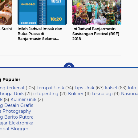
 Sushi
Inilah Jadwal Imsak dan
Ini Jadwal Banjarmasin
Buka Puasa di
Sasirangan Festival (BSF)
Banjarmasin Selama
2018
Ramadhan 1440 H
g Populer
ng terkenal
(105)
Tempat Unik
(74)
Tips Unik
(67)
kalsel
(63)
Info
hraga Unik
(21)
infopenting
(21)
Kuliner
(11)
teknologi
(9)
Nasiona
k
(5)
Kuliner unik
(2)
g Desain Grafis
s Photography
g Barito Putera
ajar Elektronika
orial Blogger