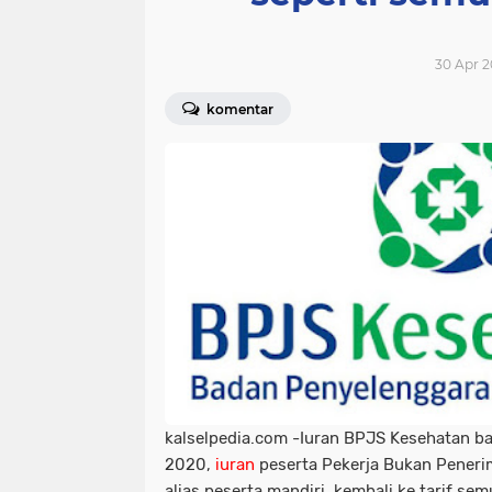
30 Apr 2
komentar
kalselpedia.com -Iuran BPJS
Kesehatan bat
2020,
iuran
peserta Pekerja Bukan Peneri
alias peserta mandiri, kembali ke tarif se