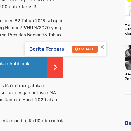
.500 untuk kelas 3.
esiden 82 Tahun 2018 sebagai
Hal
gung Nomor 7P/HUM/2020 yang
Har
Mu
ran Presiden Nomor 75 Tahun
Sek
×
Berita Terbaru
UPDATE
kan Antibiotik
8 P
Pe
as Ma'ruf mengatakan
 sesuai dengan putusan MA
uran Januari-Maret 2020 akan
serta mandiri, Rp110 ribu untuk
Be