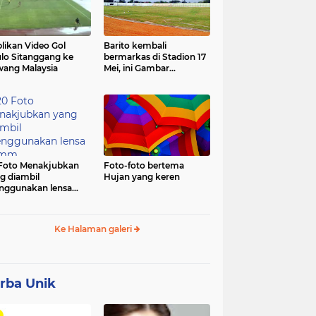
likan Video Gol
Barito kembali
lo Sitanggang ke
bermarkas di Stadion 17
ang Malaysia
Mei, ini Gambar
terbarunya.
Foto Menakjubkan
Foto-foto bertema
g diambil
Hujan yang keren
ggunakan lensa
mm
Ke Halaman galeri
rba Unik