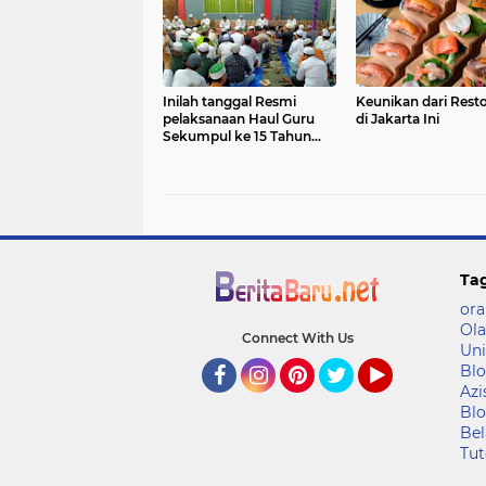
Inilah tanggal Resmi
Keunikan dari Resto
pelaksanaan Haul Guru
di Jakarta Ini
Sekumpul ke 15 Tahun
2020
Ta
ora
Ola
Connect With Us
Uni
Blo
Azi
Facebook
Instagram
Pinterest
Twitter
YouTube
Blo
Bel
Tut