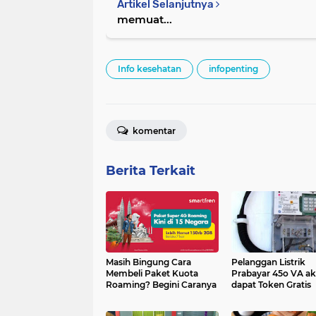
Artikel Selanjutnya
memuat...
Info kesehatan
infopenting
komentar
Berita Terkait
Masih Bingung Cara
Pelanggan Listrik
Membeli Paket Kuota
Prabayar 45o VA a
Roaming? Begini Caranya
dapat Token Gratis