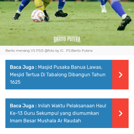
Barito menang VS PSIS @foto by IG : PS.Barito Putera
Baca Juga :
Masjid Pusaka Banua Lawas,
Mesjid Tertua Di Tabalong Dibangun Tahun
1625
Baca Juga :
Inilah Waktu Pelaksanaan Haul
Ke-13 Guru Sekumpul yang diumumkan
Imam Besar Mushala Ar Raudah