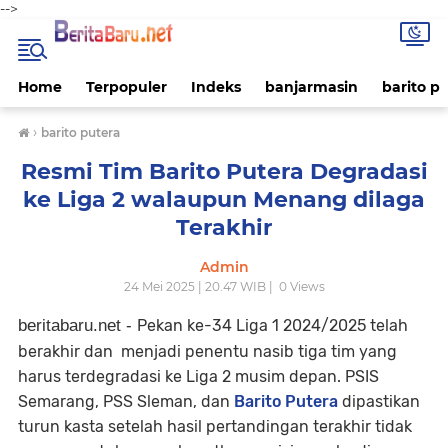
-->
Home
Terpopuler
Indeks
banjarmasin
barito p
›
barito putera
Resmi Tim Barito Putera Degradasi
ke Liga 2 walaupun Menang dilaga
Terakhir
Admin
24 Mei 2025 | 20.47 WIB |
0
Views
beritabaru.net
-
Pekan ke-34 Liga 1 2024/2025 telah
berakhir dan menjadi penentu nasib tiga tim yang
harus terdegradasi ke Liga 2 musim depan. PSIS
Semarang, PSS Sleman, dan
Barito Putera
dipastikan
turun kasta setelah hasil pertandingan terakhir tidak