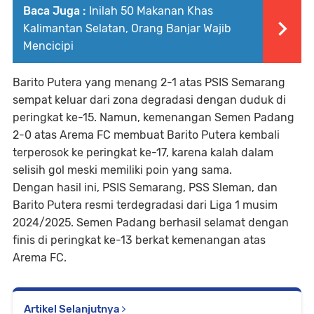
Baca Juga :
Inilah 50 Makanan Khas
Kalimantan Selatan, Orang Banjar Wajib
Mencicipi
Barito Putera yang menang 2-1 atas PSIS Semarang
sempat keluar dari zona degradasi dengan duduk di
peringkat ke-15. Namun, kemenangan Semen Padang
2-0 atas Arema FC membuat Barito Putera kembali
terperosok ke peringkat ke-17, karena kalah dalam
selisih gol meski memiliki poin yang sama.
Dengan hasil ini, PSIS Semarang, PSS Sleman, dan
Barito Putera resmi terdegradasi dari Liga 1 musim
2024/2025. Semen Padang berhasil selamat dengan
finis di peringkat ke-13 berkat kemenangan atas
Arema FC.
Artikel Selanjutnya