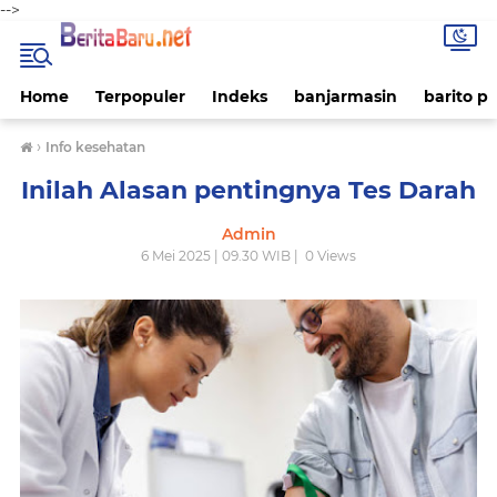
-->
Home
Terpopuler
Indeks
banjarmasin
barito p
›
Info kesehatan
Inilah Alasan pentingnya Tes Darah
Admin
6 Mei 2025 | 09.30 WIB |
0
Views