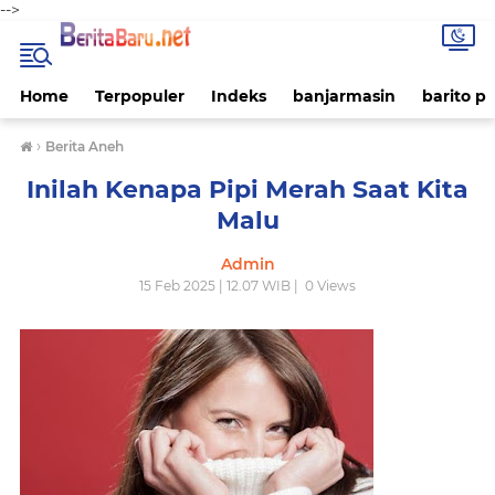
-->
Home
Terpopuler
Indeks
banjarmasin
barito p
›
Berita Aneh
Inilah Kenapa Pipi Merah Saat Kita
Malu
Admin
15 Feb 2025 | 12.07 WIB |
0
Views