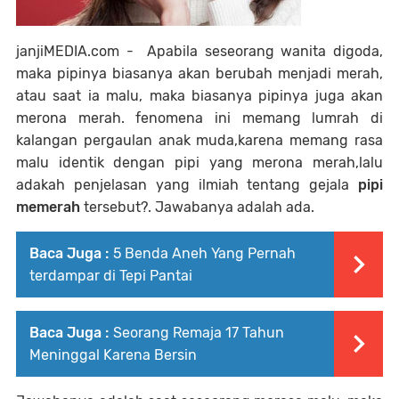
janjiMEDIA.com - Apabila seseorang wanita digoda,
maka pipinya biasanya akan berubah menjadi merah,
atau saat ia malu, maka biasanya pipinya juga akan
merona merah. fenomena ini memang lumrah di
kalangan pergaulan anak muda,karena memang rasa
malu identik dengan pipi yang merona merah,lalu
adakah penjelasan yang ilmiah tentang gejala
pipi
memerah
tersebut?. Jawabanya adalah ada.
Baca Juga :
5 Benda Aneh Yang Pernah
terdampar di Tepi Pantai
Baca Juga :
Seorang Remaja 17 Tahun
Meninggal Karena Bersin