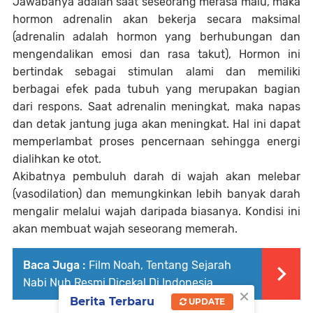
Jawabanya adalah saat seseorang merasa malu, maka
hormon adrenalin akan bekerja secara maksimal
(adrenalin adalah hormon yang berhubungan dan
mengendalikan emosi dan rasa takut), Hormon ini
bertindak sebagai stimulan alami dan memiliki
berbagai efek pada tubuh yang merupakan bagian
dari respons. Saat adrenalin meningkat, maka napas
dan detak jantung juga akan meningkat. Hal ini dapat
memperlambat proses pencernaan sehingga energi
dialihkan ke otot.
Akibatnya pembuluh darah di wajah akan melebar
(vasodilation) dan memungkinkan lebih banyak darah
mengalir melalui wajah daripada biasanya. Kondisi ini
akan membuat wajah seseorang memerah.
Baca Juga :
Film Noah, Tentang Sejarah
Nabi Nuh Resmi Dicekal Di Indonesia
×
Berita Terbaru
UPDATE