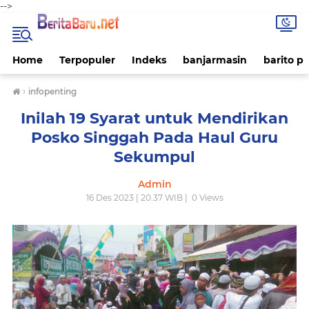
-->
Home
Terpopuler
Indeks
banjarmasin
barito p
›
infopenting
Inilah 19 Syarat untuk Mendirikan
Posko Singgah Pada Haul Guru
Sekumpul
Admin
16 Des 2023 | 20.37 WIB |
0
Views