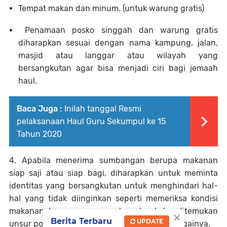
Tempat makan dan minum. (untuk warung gratis)
Penamaan posko singgah dan warung gratis
diharapkan sesuai dengan nama kampung, jalan,
masjid atau langgar atau wilayah yang
bersangkutan agar bisa menjadi ciri bagi jemaah
haul.
Baca Juga :
Inilah tanggal Resmi
pelaksanaan Haul Guru Sekumpul ke 15
Tahun 2020
4. Apabila menerima sumbangan berupa makanan
siap saji atau siap bagi, diharapkan untuk meminta
identitas yang bersangkutan untuk menghindari hal-
hal yang tidak diinginkan seperti memeriksa kondisi
makanan, kemasan maupun bungkus kalau ditemukan
×
Berita Terbaru
UPDATE
unsur politis seperti kartu nama dan lain sebagainya.