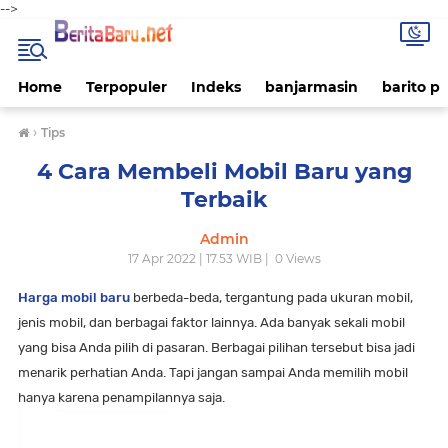
-->
Home
Terpopuler
Indeks
banjarmasin
barito p
›
Tips
4 Cara Membeli Mobil Baru yang
Terbaik
Admin
17 Apr 2022 | 17.53 WIB |
0
Views
Harga mobil baru
berbeda-beda, tergantung pada ukuran mobil,
jenis mobil, dan berbagai faktor lainnya. Ada banyak sekali mobil
yang bisa Anda pilih di pasaran. Berbagai pilihan tersebut bisa jadi
menarik perhatian Anda. Tapi jangan sampai Anda memilih mobil
hanya karena penampilannya saja.