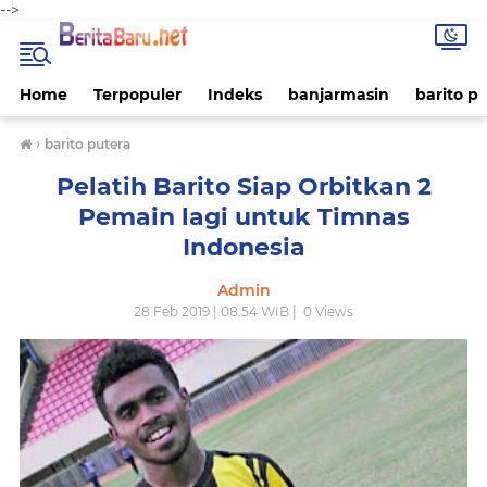
-->
Home
Terpopuler
Indeks
banjarmasin
barito p
›
barito putera
Pelatih Barito Siap Orbitkan 2
Pemain lagi untuk Timnas
Indonesia
Admin
28 Feb 2019 | 08.54 WIB |
0
Views