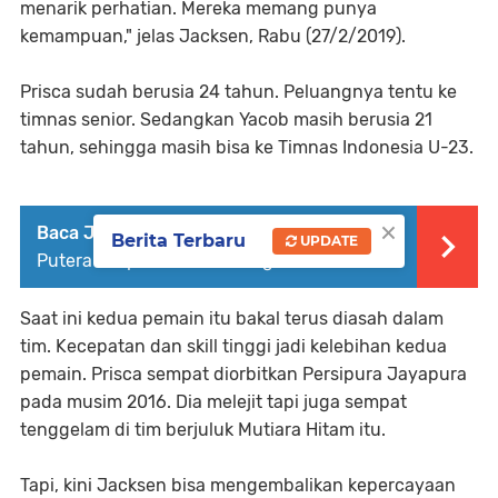
menarik perhatian. Mereka memang punya
kemampuan," jelas Jacksen, Rabu (27/2/2019).
Prisca sudah berusia 24 tahun. Peluangnya tentu ke
timnas senior. Sedangkan Yacob masih berusia 21
tahun, sehingga masih bisa ke
Timnas Indonesia U-23
.
×
Baca Juga :
Lawan Tira-Persikabo, Barito
Berita Terbaru
UPDATE
Putera Tanpa 2 Pilar Penting
Saat ini kedua pemain itu bakal terus diasah dalam
tim. Kecepatan dan skill tinggi jadi kelebihan kedua
pemain. Prisca sempat diorbitkan Persipura Jayapura
pada musim 2016. Dia melejit tapi juga sempat
tenggelam di tim berjuluk Mutiara Hitam itu.
Tapi, kini Jacksen bisa mengembalikan kepercayaan