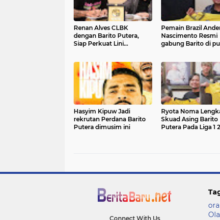
Renan Alves CLBK
Pemain Brazil Ande
dengan Barito Putera,
Nascimento Resmi
Siap Perkuat Lini
gabung Barito di pu
Pertahanan
2 Liga 1
Hasyim Kipuw Jadi
Ryota Noma Lengk
rekrutan Perdana Barito
Skuad Asing Barito
Putera dimusim ini
Putera Pada Liga 1 
2023
Ta
ora
Ola
Connect With Us