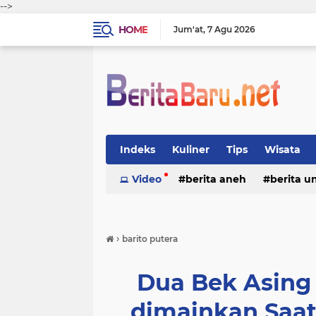
-->
HOME
Jum'at
7 Agu 2026
Indeks
Kuliner
Tips
Wisata
Video
berita aneh
berita u
›
barito putera
Dua Bek Asing
dimainkan Saat