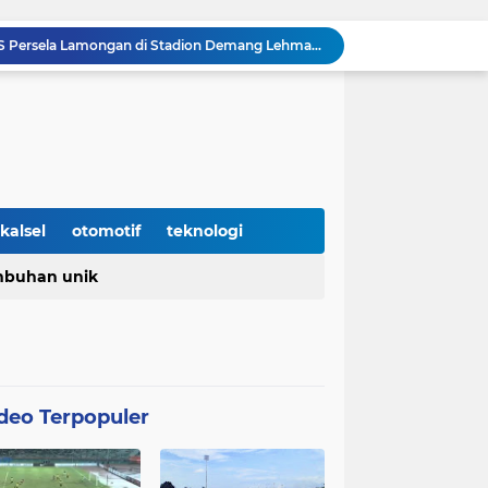
Prediksi Barito Putera VS Persela Lamongan di Stadion Demang Lehman Pekan ke enam Liga 2 Grup 2 Championship 2025/26
ito Putera Lanjutkan Tren Kemenangan Beruntun
Inilah Rahasia Barito Putera Bisa clean sheet beruntun tanpa Kebobolan Hingga Pekan ke 4 Liga 2
unkan pada Laga kedua Barito Putera VS Deltras
Barito Putera resmi tergabung di grup timur Championship musim 2025/26
enangis
Nasional yang diperingati setiap 2 Mei
Barito Putera Butuh Keajaiban untuk Promosi ke Super League Musim Depan, Bergantung Hasil PSS Sleman
kalsel
otomotif
teknologi
7 Trik Jitu Menemukan Ide-ide Kata Kunci untuk Niche Blog atau Website Kita
buhan unik
Jaime Moreno Resmi dilepas Barito Putera ke klub Venezuela, Carabobo FC
deo Terpopuler