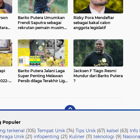
rson
Barito Putera Umumkan
Rizky Pora Mendaftar
Frendi Saputra sebagai
sebagai bakal calon
taran
rekrutan pemain musim
anggota legislatif
2023/2024
api
Barito Putera Jalani Laga
Jacksen F Tiago Resmi
Super Penting Melawan
Mundur dari Barito Putera
2022-
Persib dilaga Terakhir Liga
?
1 2021/2022
g Populer
ng terkenal
(105)
Tempat Unik
(74)
Tips Unik
(67)
kalsel
(63)
Info
hraga Unik
(21)
infopenting
(21)
Kuliner
(11)
teknologi
(9)
Nasiona