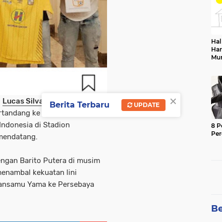
Hal
Har
Mu
Sek
×
i
Lucas Silva dan Artur Viera
Berita Terbaru
UPDATE
rtandang ke markas PSS
Indonesia di Stadion
8 P
Pe
mendatang.
ngan Barito Putera di musim
menambal kekuatan lini
Hansamu Yama ke Persebaya
Be