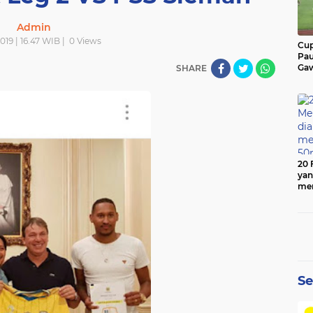
Admin
019 | 16.47 WIB |
0
Views
Cup
Pau
Gaw
SHARE
20 
yan
men
50
Se