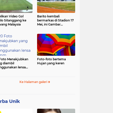
likan Video Gol
Barito kembali
lo Sitanggang ke
bermarkas di Stadion 17
ang Malaysia
Mei, ini Gambar
terbarunya.
Foto Menakjubkan
Foto-foto bertema
g diambil
Hujan yang keren
ggunakan lensa
mm
Ke Halaman galeri
rba Unik