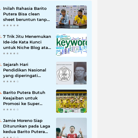
Inilah Rahasia Barito
Putera Bisa clean
sheet beruntun tanpa
Kebobolan Hingga
Pekan ke 4 Liga 2
7 Trik Jitu Menemukan
Ide-ide Kata Kunci
untuk Niche Blog atau
Website Kita
Sejarah Hari
Pendidikan Nasional
yang diperingati
setiap 2 Mei
Barito Putera Butuh
Keajaiban untuk
Promosi ke Super
League Musim Depan,
Bergantung Hasil PSS
Sleman
Jamie Moreno Siap
Diturunkan pada Laga
kedua Barito Putera
VS Deltras