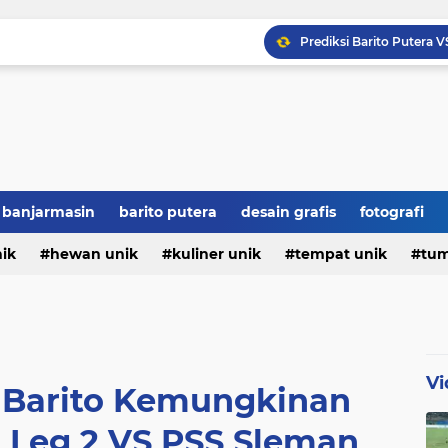
Hajar Persiku 2-0, Bar
Jamie Moreno Siap Ditur
7 Fakta Unik Tentang M
Sejarah Hari Pendidikan 
banjarmasin
barito putera
desain grafis
fotografi
nik
hewan unik
kuliner unik
tempat unik
tum
Vi
 Barito Kemungkinan
 Leg 2 VS PSS Sleman