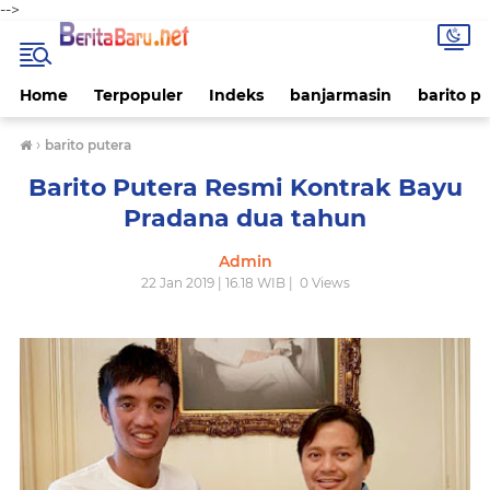
-->
Home
Terpopuler
Indeks
banjarmasin
barito p
›
barito putera
Barito Putera Resmi Kontrak Bayu
Pradana dua tahun
Admin
22 Jan 2019 | 16.18 WIB |
0
Views