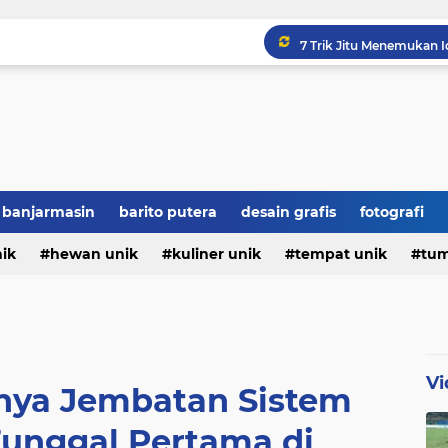
Hajar Persiku 2-0, Bar
Jamie Moreno Siap Ditur
7 Fakta Unik Tentang M
banjarmasin
barito putera
desain grafis
fotografi
Sejarah Hari Pendidikan 
nik
hewan unik
kuliner unik
tempat unik
tum
Vi
unya Jembatan Sistem
unggal Pertama di