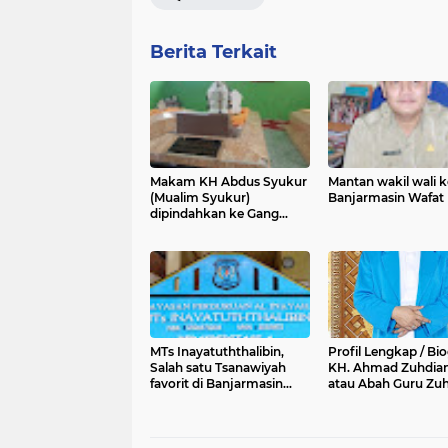
Berita Terkait
Makam KH Abdus Syukur
Mantan wakil wali k
(Mualim Syukur)
Banjarmasin Wafat
dipindahkan ke Gang
Mualim Teluk Tiram Laut
MTs Inayatuththalibin,
Profil Lengkap / Bio
Salah satu Tsanawiyah
KH. Ahmad Zuhdia
favorit di Banjarmasin
atau Abah Guru Zuh
Barat