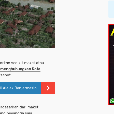
orkan sedikit maket atau
n
menghubungkan Kota
sebut.
di Alalak Banjarmasin
erdasarkan dari maket
ang peyangga saja.