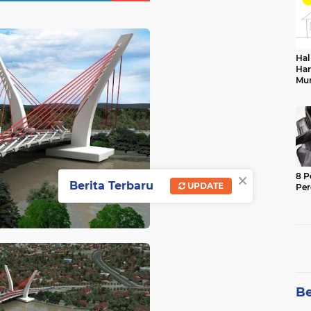
Hal
Har
Mu
Sek
×
8 P
Berita Terbaru
UPDATE
Pe
Be