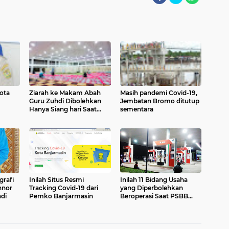
ota
Ziarah ke Makam Abah
Masih pandemi Covid-19,
Guru Zuhdi Dibolehkan
Jembatan Bromo ditutup
Hanya Siang hari Saat
sementara
Pemberlakuan PPKM
grafi
Inilah Situs Resmi
Inilah 11 Bidang Usaha
nnor
Tracking Covid-19 dari
yang Diperbolehkan
di
Pemko Banjarmasin
Beroperasi Saat PSBB
diberlakukan