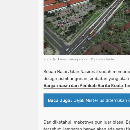
Foto By : banjarmasinpost.co.id/nurholis huda
Sebab Balai Jalan Nasional sudah memboc
design pembangunan jembatan yang aka
Banjarmasin dan Pemkab Barito Kuala
Ter
Baca Juga :
Jejak Misterius ditemukan 
Dan diketahui, maketnya pun luar biasa. B
tersebut, jembatan hanya akan ada satu ti