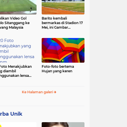
likan Video Gol
Barito kembali
lo Sitanggang ke
bermarkas di Stadion 17
ang Malaysia
Mei, ini Gambar
terbarunya.
Foto Menakjubkan
Foto-foto bertema
g diambil
Hujan yang keren
ggunakan lensa
mm
Ke Halaman galeri
rba Unik