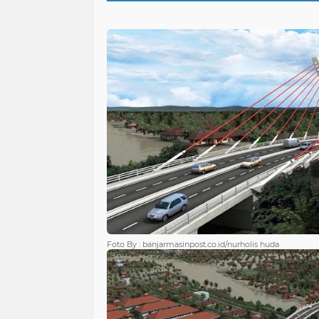
Foto By : banjarmasinpost.co.id/nurholis huda