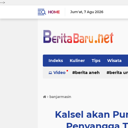
-->
HOME
Jum'at
7 Agu 2026
Indeks
Kuliner
Tips
Wisata
Video
berita aneh
berita u
›
banjarmasin
Kalsel akan P
Penyangga T