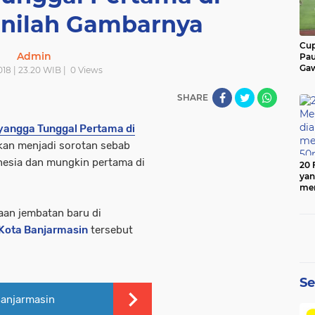
 Inilah Gambarnya
Cup
Admin
Pau
Gaw
018 | 23.20 WIB |
0
Views
SHARE
yangga Tunggal Pertama di
an menjadi sorotan sebab
nesia dan mungkin pertama di
20 
yan
men
50
naan jembatan baru di
Kota Banjarmasin
tersebut
Se
Banjarmasin