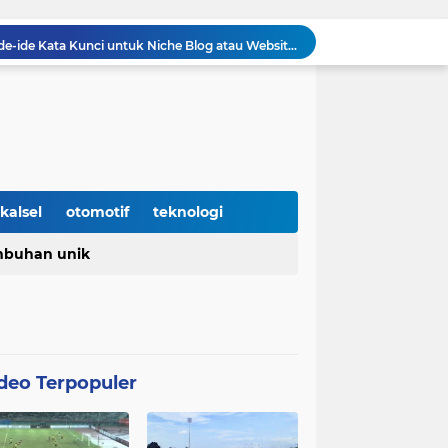
7 Trik Jitu Menemukan Ide-ide Kata Kunci untuk Niche Blog atau Website Kita
Jaime Moreno Resmi dilepas Barito Putera ke klub Venezuela, Carabobo FC
Prediksi Barito Putera VS Persela Lamongan di Stadion Demang Lehman Pekan ke enam Liga 2 Grup 2 Championship 2025/26
ito Putera Lanjutkan Tren Kemenangan Beruntun
Inilah Rahasia Barito Putera Bisa clean sheet beruntun tanpa Kebobolan Hingga Pekan ke 4 Liga 2
unkan pada Laga kedua Barito Putera VS Deltras
Barito Putera resmi tergabung di grup timur Championship musim 2025/26
enangis
kalsel
otomotif
teknologi
Nasional yang diperingati setiap 2 Mei
buhan unik
Barito Putera Butuh Keajaiban untuk Promosi ke Super League Musim Depan, Bergantung Hasil PSS Sleman
deo Terpopuler