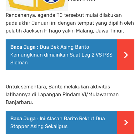
Rencananya, agenda TC tersebut mulai dilakukan
pada akhir Januari ini dengan tempat yang dipilih oleh
pelatih Jacksen F Tiago yakni Malang, Jawa Timur.
Baca Juga :
Dua Bek Asing Barito
Kemungkinan dimainkan Saat Leg 2 VS PSS
Sleman
Untuk sementara, Barito melakukan aktivitas
latihannya di Lapangan Rindam VI/Mulawarman
Banjarbaru.
Baca Juga :
Ini Alasan Barito Rekrut Dua
Stopper Asing Sekaligus