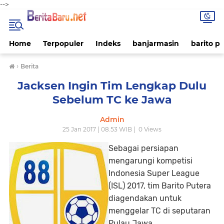
-->
Home
Terpopuler
Indeks
banjarmasin
barito p
›
Berita
Jacksen Ingin Tim Lengkap Dulu
Sebelum TC ke Jawa
Admin
25 Jan 2017 | 08.53 WIB |
0
Views
Sebagai persiapan
mengarungi kompetisi
Indonesia Super League
(ISL) 2017, tim Barito Putera
diagendakan untuk
menggelar TC di seputaran
Pulau Jawa.