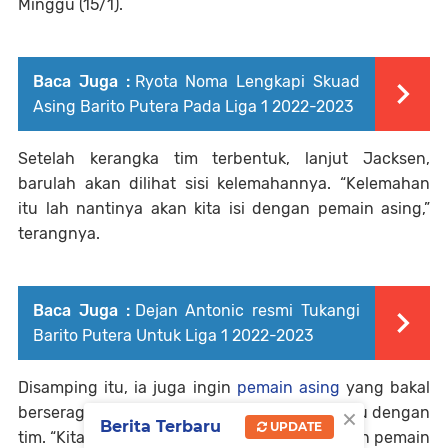
Minggu (15/1).
Baca Juga :
Ryota Noma Lengkapi Skuad
Asing Barito Putera Pada Liga 1 2022-2023
Setelah kerangka tim terbentuk, lanjut Jacksen,
barulah akan dilihat sisi kelemahannya. “Kelemahan
itu lah nantinya akan kita isi dengan pemain asing,”
terangnya.
Baca Juga :
Dejan Antonic resmi Tukangi
Barito Putera Untuk Liga 1 2022-2023
Disamping itu, ia juga ingin
pemain asing
yang bakal
×
berseragam Laskar Antasari tersebut menyatu dengan
Berita Terbaru
UPDATE
tim. “Kita berkaca dari pengalaman. Saya ingin pemain