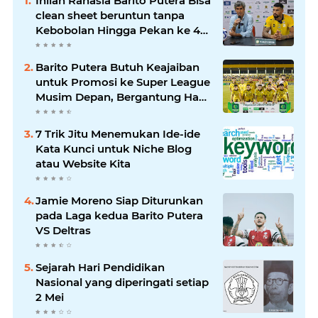
Inilah Rahasia Barito Putera Bisa
clean sheet beruntun tanpa
Kebobolan Hingga Pekan ke 4
Liga 2
Barito Putera Butuh Keajaiban
untuk Promosi ke Super League
Musim Depan, Bergantung Hasil
PSS Sleman
7 Trik Jitu Menemukan Ide-ide
Kata Kunci untuk Niche Blog
atau Website Kita
Jamie Moreno Siap Diturunkan
pada Laga kedua Barito Putera
VS Deltras
Sejarah Hari Pendidikan
Nasional yang diperingati setiap
2 Mei