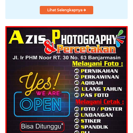
Lihat Selengkapnya