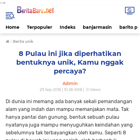
-->
Home
Terpopuler
Indeks
banjarmasin
barito p
›
Berita unik
8 Pulau ini jika diperhatikan
bentuknya unik, Kamu nggak
percaya?
Admin
29 Sep 2016 | 10.36 WIB |
0
Views
Di dunia ini memang ada banyak sekali pemandangan
alam yang indah dan mampu memanjakan mata. Tak
hanya pantai dan gunung, bentuk sebuah pulau
nyatanya juga mampu menyuguhkan keindahan yang
sebelumnya tak terbayangkan oleh kamu. Seperti 8