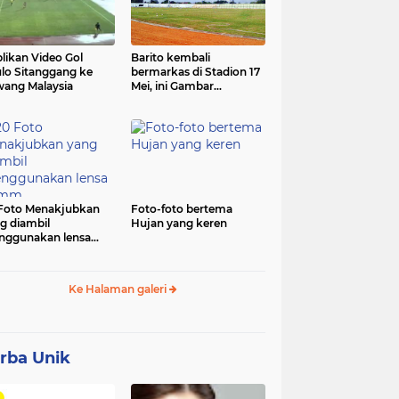
likan Video Gol
Barito kembali
lo Sitanggang ke
bermarkas di Stadion 17
ang Malaysia
Mei, ini Gambar
terbarunya.
Foto Menakjubkan
Foto-foto bertema
g diambil
Hujan yang keren
ggunakan lensa
mm
Ke Halaman galeri
rba Unik