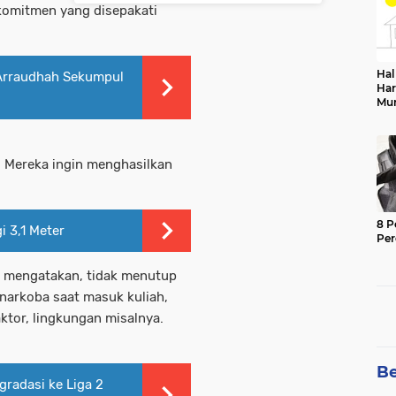
komitmen yang disepakati
Hal
 Arraudhah Sekumpul
Har
Mu
Sek
. Mereka ingin menghasilkan
8 P
i 3,1 Meter
Pe
ia mengatakan, tidak menutup
narkoba saat masuk kuliah,
ktor, lingkungan misalnya.
Be
gradasi ke Liga 2