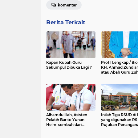
komentar
Berita Terkait
Kapan Kubah Guru
Profil Lengkap / Bio
Sekumpul Dibuka Lagi ?
KH. Ahmad Zuhdia
atau Abah Guru Zuh
Alhamdulillah, Asisten
Inilah Tiga RSUD di 
Pelatih Barito Yunan
yang digunakan RS
Helmi sembuh dari
Rujukan Penangan
COVID-19
Pasien Covid-19