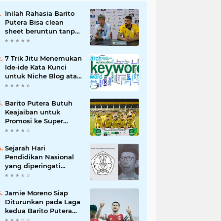
Inilah Rahasia Barito
Putera Bisa clean
sheet beruntun tanpa
Kebobolan Hingga
Pekan ke 4 Liga 2
7 Trik Jitu Menemukan
Ide-ide Kata Kunci
untuk Niche Blog atau
Website Kita
Barito Putera Butuh
Keajaiban untuk
Promosi ke Super
League Musim Depan,
Bergantung Hasil PSS
Sleman
Sejarah Hari
Pendidikan Nasional
yang diperingati
setiap 2 Mei
Jamie Moreno Siap
Diturunkan pada Laga
kedua Barito Putera
VS Deltras