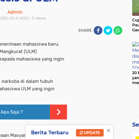
Admin
016 | 05.41 WIB |
0
Views
Cup
Pau
Gaw
SHARE
 penerimaan mahasiswa baru,
 Mangkurat (ULM)
 kepada mahasiswa yang ingin
20 
yan
 narkoba di dalam tubuh
men
50
mahasiswa ULM yang ingin
 Apa Saja ?
Se
×
Berita Terbaru
UPDATE
aan Masyarakat BNN Kalsel