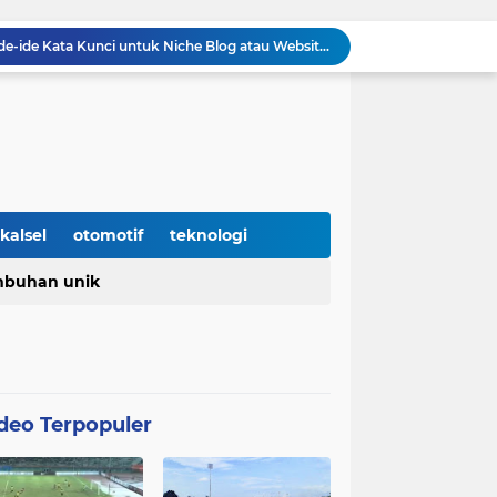
7 Trik Jitu Menemukan Ide-ide Kata Kunci untuk Niche Blog atau Website Kita
Jaime Moreno Resmi dilepas Barito Putera ke klub Venezuela, Carabobo FC
Prediksi Barito Putera VS Persela Lamongan di Stadion Demang Lehman Pekan ke enam Liga 2 Grup 2 Championship 2025/26
ito Putera Lanjutkan Tren Kemenangan Beruntun
Inilah Rahasia Barito Putera Bisa clean sheet beruntun tanpa Kebobolan Hingga Pekan ke 4 Liga 2
unkan pada Laga kedua Barito Putera VS Deltras
Barito Putera resmi tergabung di grup timur Championship musim 2025/26
enangis
kalsel
otomotif
teknologi
Nasional yang diperingati setiap 2 Mei
buhan unik
Barito Putera Butuh Keajaiban untuk Promosi ke Super League Musim Depan, Bergantung Hasil PSS Sleman
deo Terpopuler