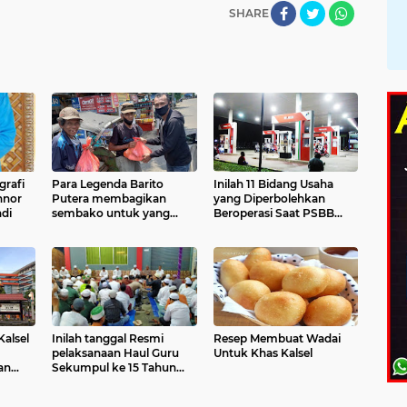
SHARE
grafi
Para Legenda Barito
Inilah 11 Bidang Usaha
nnor
Putera membagikan
yang Diperbolehkan
di
sembako untuk yang
Beroperasi Saat PSBB
terdampak Akibat Corona
diberlakukan
Kalsel
Inilah tanggal Resmi
Resep Membuat Wadai
pelaksanaan Haul Guru
Untuk Khas Kalsel
an
Sekumpul ke 15 Tahun
2020