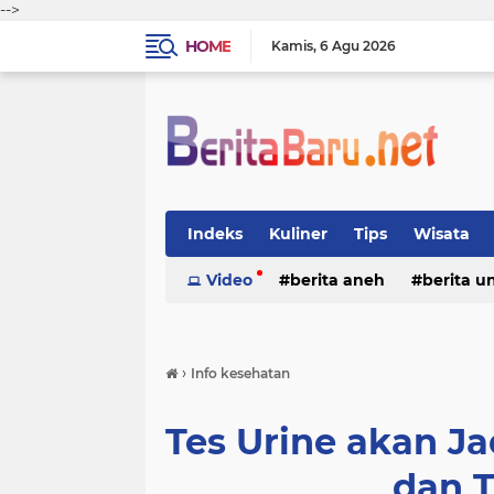
-->
HOME
Kamis
6 Agu 2026
Indeks
Kuliner
Tips
Wisata
Video
berita aneh
berita u
›
Info kesehatan
Tes Urine akan Ja
dan T