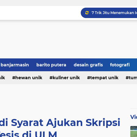
Hajar Persiku 2-0, Bar
Jamie Moreno Siap Ditur
7 Fakta Unik Tentang M
banjarmasin
barito putera
desain grafis
fotografi
Sejarah Hari Pendidikan 
nik
hewan unik
kuliner unik
tempat unik
tum
Vi
di Syarat Ajukan Skripsi
esis di ULM