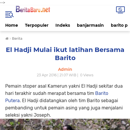
-->
Home
Terpopuler
Indeks
banjarmasin
barito p
›
Berita
El Hadji Mulai ikut latihan Bersama
Barito
Admin
23 Apr 2016 | 21.07 WIB |
0
Views
Pemain stoper asal Kamerun yakni El Hadji sekitar dua
hari terakhir sudah merapat bersama tim
Barito
Putera
. El Hadji didatangkan oleh tim Barito sebagai
pembanding untuk pemain asing yang juga menjalani
seleksi yakni Joseph.