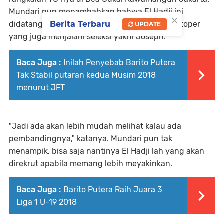
Mundari pun menambahkan bahwa El Hadji ini
×
Berita Terbaru
didatangkan sebagai pembanding terhadap stoper
UPDATE
yang juga menjalani seleksi yakni Joseph.
Baca Juga :
Inilah Penyebab Barito Putera
Tak Stabil putaran kedua Musim 2018
menurut JFT
"Jadi ada akan lebih mudah melihat kalau ada
pembandingnya," katanya. Mundari pun tak
menampik, bisa saja nantinya El Hadji lah yang akan
direkrut apabila memang lebih meyakinkan.
Baca Juga :
Barito Putera Raih Juara 3
Liga 1 U-19 2018