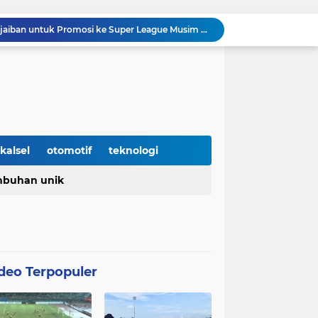
7 Trik Jitu Menemukan Ide-ide Kata Kunci untuk Niche Blog atau Website Kita
Jaime Moreno Resmi dilepas Barito Putera ke klub Venezuela, Carabobo FC
Prediksi Barito Putera VS Persela Lamongan di Stadion Demang Lehman Pekan ke enam Liga 2 Grup 2 Championship 2025/26
ito Putera Lanjutkan Tren Kemenangan Beruntun
Inilah Rahasia Barito Putera Bisa clean sheet beruntun tanpa Kebobolan Hingga Pekan ke 4 Liga 2
unkan pada Laga kedua Barito Putera VS Deltras
Barito Putera resmi tergabung di grup timur Championship musim 2025/26
enangis
kalsel
otomotif
teknologi
Nasional yang diperingati setiap 2 Mei
buhan unik
Barito Putera Butuh Keajaiban untuk Promosi ke Super League Musim Depan, Bergantung Hasil PSS Sleman
deo Terpopuler