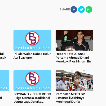
SHARE
dul
Ini Dia Wajah Babak Belur
Heboh! Foto Al Anak
astik
Avril Lavigne!
Pertama Ahmad Dhani
Merokok Plus Minum Bir
BOYBAND ki JOKO BODO
Pembalap MOTO GP :
ri
- Tiga Manusia Tradisional
Simoncelli Akhirnya
Usung Lagu Jenaka
Meninggal Dunia
Pengusir Stres