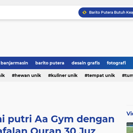
Hajar Persiku 2-0, Bar
Jamie Moreno Siap Ditur
7 Fakta Unik Tentang M
banjarmasin
barito putera
desain grafis
fotografi
Sejarah Hari Pendidikan 
nik
hewan unik
kuliner unik
tempat unik
tum
Vi
hi putri Aa Gym dengan
falan Quran 30 Juz