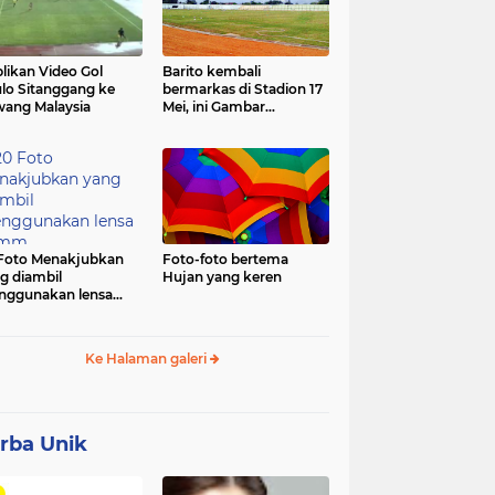
likan Video Gol
Barito kembali
lo Sitanggang ke
bermarkas di Stadion 17
ang Malaysia
Mei, ini Gambar
terbarunya.
Foto Menakjubkan
Foto-foto bertema
g diambil
Hujan yang keren
ggunakan lensa
mm
Ke Halaman galeri
rba Unik