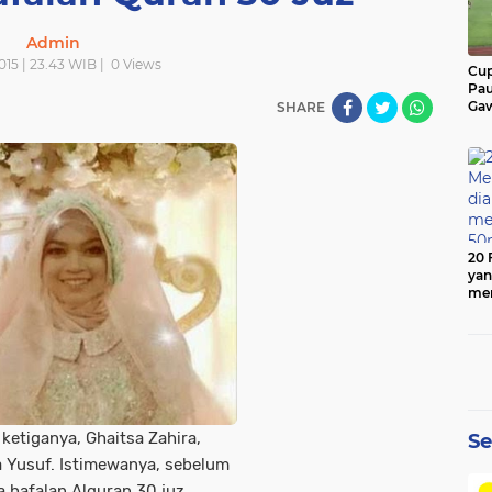
Admin
015 | 23.43 WIB |
0
Views
Cup
Pau
Gaw
SHARE
20 
yan
men
50
ketiganya, Ghaitsa Zahira,
Se
Yusuf. Istimewanya, sebelum
 hafalan Alquran 30 juz.