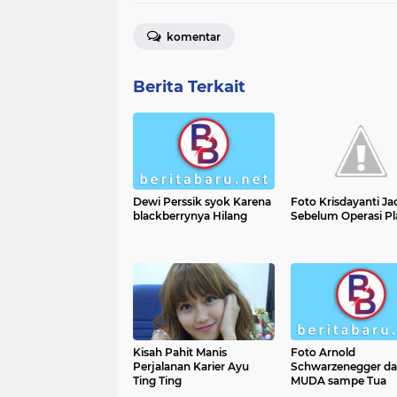
komentar
Berita Terkait
Dewi Perssik syok Karena
Foto Krisdayanti Ja
blackberrynya Hilang
Sebelum Operasi Pl
Kisah Pahit Manis
Foto Arnold
Perjalanan Karier Ayu
Schwarzenegger da
Ting Ting
MUDA sampe Tua