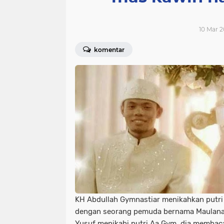
10 Mar 2
komentar
KH Abdullah Gymnastiar menikahkan putri 
dengan seorang pemuda bernama Maulana 
Yusuf menikahi putri Aa Gym, dia membaca