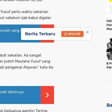
Yusuf perlu waktu seharian
t sebelum ijab kabul digelar.
Hal
Har
×
Mu
ncelli yang berakhir
Sek
Berita Terbaru
UPDATE
bat sekalian, Aa sangat
an jodoh Maulana Yusuf yang
8 P
i pengamal Alquran," kata Aa
Pe
elli Akhirnya
Be
i keduanya aamiiin Terima