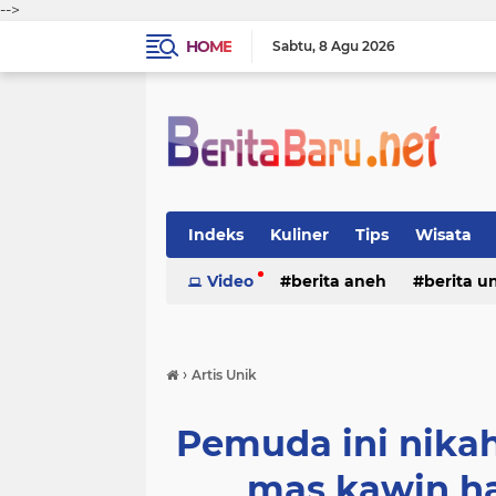
-->
HOME
Sabtu
8 Agu 2026
Indeks
Kuliner
Tips
Wisata
Video
berita aneh
berita u
›
Artis Unik
Pemuda ini nika
mas kawin ha