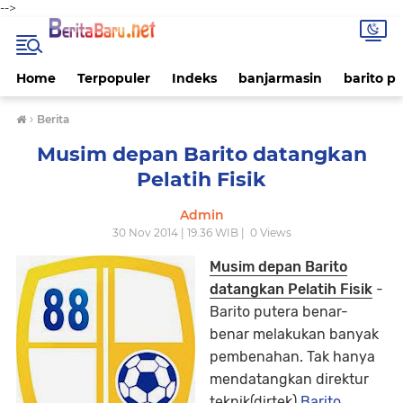
-->
Home
Terpopuler
Indeks
banjarmasin
barito p
›
Berita
Musim depan Barito datangkan
Pelatih Fisik
Admin
30 Nov 2014 | 19.36 WIB |
0
Views
Musim depan Barito
datangkan Pelatih Fisik
-
Barito putera benar-
benar melakukan banyak
pembenahan. Tak hanya
mendatangkan direktur
teknik(dirtek).
Ba
rito