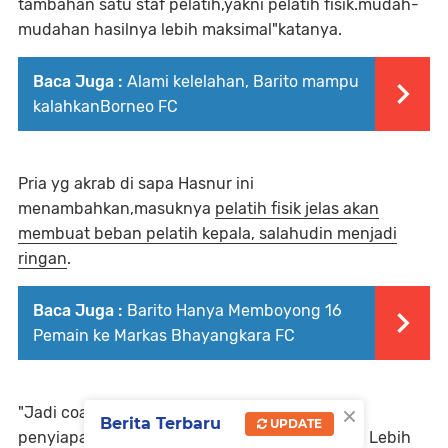
tambahan satu staf pelatih,yakni pelatih fisik.mudah-
mudahan hasilnya lebih maksimal"katanya.
Baca Juga :
Alami kelelahan, Barito mampu
kalahkanBorneo FC
Pria yg akrab di sapa Hasnur ini
menambahkan,masuknya
pelatih fisik jelas akan
membuat beban pelatih kepala, salahudin menjadi
ringan
.
Baca Juga :
Barito Hanya Memboyong 16
Pemain ke Markas Bhayangkara FC
×
"Jadi coach salahudin bisa lebih fokus pada
Berita Terbaru
UPDATE
penyiapan taktik dan strategi pemain"ujarnya. Lebih