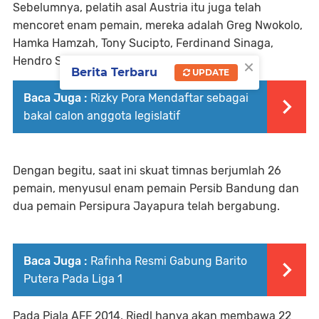
Sebelumnya, pelatih asal Austria itu juga telah
mencoret enam pemain, mereka adalah Greg Nwokolo,
Hamka Hamzah, Tony Sucipto, Ferdinand Sinaga,
×
Hendro Siswanto, dan Ruben Sanadi.
Berita Terbaru
UPDATE
Baca Juga :
Rizky Pora Mendaftar sebagai
bakal calon anggota legislatif
Dengan begitu, saat ini skuat timnas berjumlah 26
pemain, menyusul enam pemain Persib Bandung dan
dua pemain Persipura Jayapura telah bergabung.
Baca Juga :
Rafinha Resmi Gabung Barito
Putera Pada Liga 1
Pada Piala AFF 2014, Riedl hanya akan membawa 22