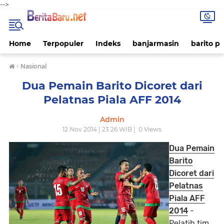
-->
Home
Terpopuler
Indeks
banjarmasin
barito p
›
Nasional
Dua Pemain Barito Dicoret dari
Pelatnas Piala AFF 2014
Admin
12 Nov 2014 | 23.26 WIB |
0
Views
Dua Pemain
Barito
Dicoret dari
Pelatnas
Piala AFF
2014
-
Pelatih tim