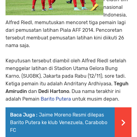
nasional
Indonesia,
Alfred Riedl, memutuskan mencoret tiga pemain lagi
dari pemusatan latihan Piala AFF 2014. Pencoretan
tersebut membuat pemusatan latihan kini diikuti 26
nama saja.
Keputusan tersebut diambil oleh Alfred Riedl setelah
menggelar latihan di Stadion Utama Gelora Bung
Karno, (SUGBK), Jakarta pada Rabu (12/11), sore tadi.
Ketiga pemain itu adalah Andritany Ardhiyasa,
Teguh
Amirudin
dan
Dedi Hartono
. Dua nama terakhir ini
adalah Pemain
Barito Putera
untuk musim depan.
Baca Juga :
Jaime Moreno Resmi dilepas
Barito Putera ke klub Venezuela, Carabobo
FC