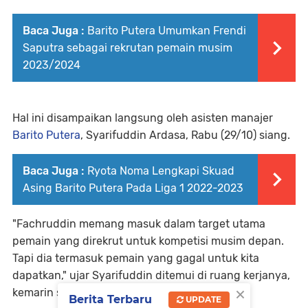
Baca Juga :
Barito Putera Umumkan Frendi
Saputra sebagai rekrutan pemain musim
2023/2024
Hal ini disampaikan langsung oleh asisten manajer
Barito Putera
, Syarifuddin Ardasa, Rabu (29/10) siang.
Baca Juga :
Ryota Noma Lengkapi Skuad
Asing Barito Putera Pada Liga 1 2022-2023
"Fachruddin memang masuk dalam target utama
pemain yang direkrut untuk kompetisi musim depan.
Tapi dia termasuk pemain yang gagal untuk kita
dapatkan," ujar Syarifuddin ditemui di ruang kerjanya,
×
kemarin siang.
Berita Terbaru
UPDATE