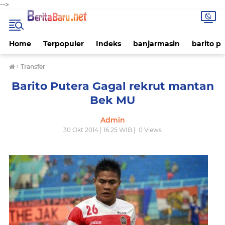
-->
Home
Terpopuler
Indeks
banjarmasin
barito p
›
Transfer
Barito Putera Gagal rekrut mantan
Bek MU
Admin
30 Okt 2014 | 16.25 WIB |
0
Views