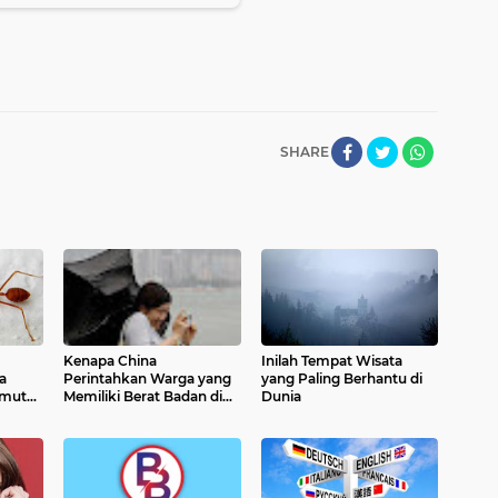
SHARE
Kenapa China
Inilah Tempat Wisata
a
Perintahkan Warga yang
yang Paling Berhantu di
emut
Memiliki Berat Badan di
Dunia
Bawah 50 Kg untuk Tetap
Diam Di rumah ?