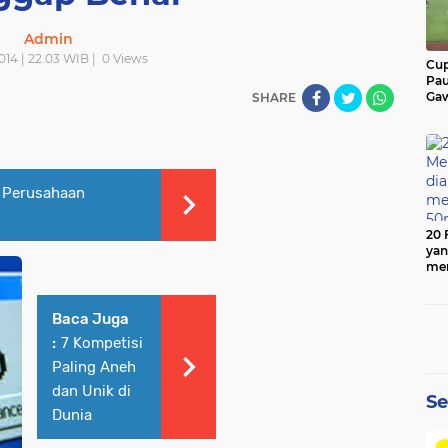
Admin
014 | 22.03 WIB |
0
Views
Cup
Pau
Gaw
SHARE
 Perusahaan
20 
yan
men
50
Baca Juga
:
7 Kompetisi
Paling Aneh
dan Unik di
Se
Dunia