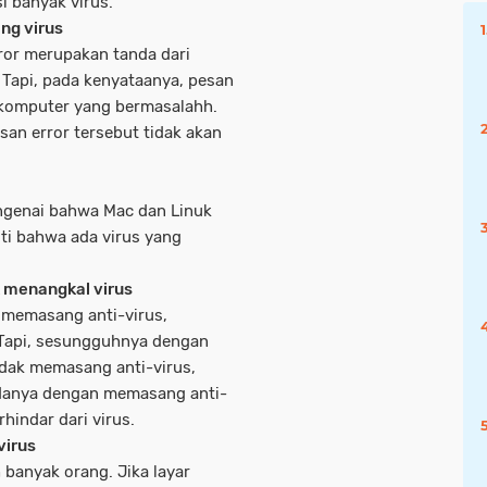
si banyak virus.
ng virus
or merupakan tanda dari
. Tapi, pada kenyataanya, pesan
 komputer yang bermasalahh.
san error tersebut tidak akan
ngenai bahwa Mac dan Linuk
liti bahwa ada virus yang
k menangkal virus
memasang anti-virus,
 Tapi, sesungguhnya dengan
idak memasang anti-virus,
bedanya dengan memasang anti-
hindar dari virus.
virus
 banyak orang. Jika layar