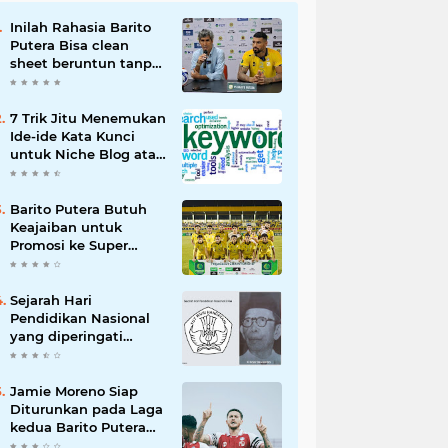
Inilah Rahasia Barito
Putera Bisa clean
sheet beruntun tanpa
Kebobolan Hingga
Pekan ke 4 Liga 2
7 Trik Jitu Menemukan
Ide-ide Kata Kunci
untuk Niche Blog atau
Website Kita
Barito Putera Butuh
Keajaiban untuk
Promosi ke Super
League Musim Depan,
Bergantung Hasil PSS
Sleman
Sejarah Hari
Pendidikan Nasional
yang diperingati
setiap 2 Mei
Jamie Moreno Siap
Diturunkan pada Laga
kedua Barito Putera
VS Deltras