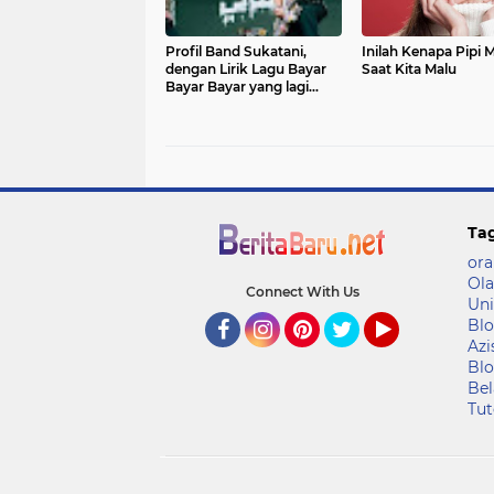
Profil Band Sukatani,
Inilah Kenapa Pipi 
dengan Lirik Lagu Bayar
Saat Kita Malu
Bayar Bayar yang lagi
Viral
Ta
ora
Ola
Connect With Us
Uni
Blo
Azi
Facebook
Instagram
Pinterest
Twitter
YouTube
Blo
Bel
Tut