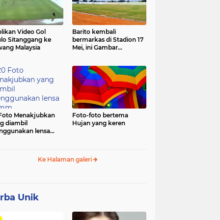
likan Video Gol
Barito kembali
lo Sitanggang ke
bermarkas di Stadion 17
ang Malaysia
Mei, ini Gambar
terbarunya.
Foto Menakjubkan
Foto-foto bertema
g diambil
Hujan yang keren
ggunakan lensa
mm
Ke Halaman galeri
rba Unik