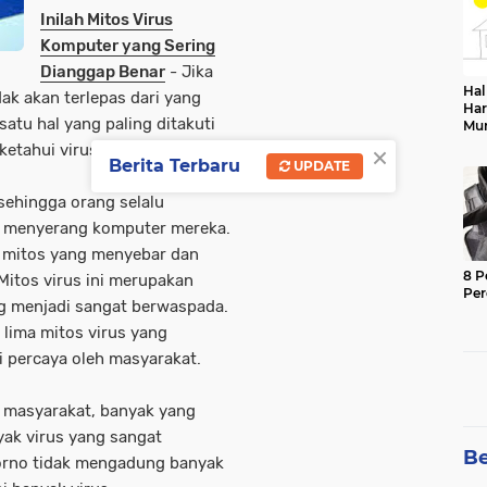
Inilah Mitos Virus
Komputer yang Sering
Dianggap Benar
- Jika
Hal
ak akan terlepas dari yang
Har
atu hal yang paling ditakuti
Mu
Sek
×
ketahui virus dapat membuat
Berita Terbaru
UPDATE
 sehingga orang selalu
n menyerang komputer mereka.
na mitos yang menyebar dan
8 P
itos virus ini merupakan
Pe
g menjadi sangat berwaspada.
e lima mitos virus yang
 percaya oleh masyarakat.
h masyarakat, banyak yang
ak virus yang sangat
Be
porno tidak mengadung banyak