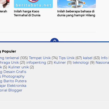
Merah
Inilah harga Kaos
Inilah beberapa bahasa di
Termahal di Dunia
dunia yang hampir Hilang
g Populer
ng terkenal
(105)
Tempat Unik
(74)
Tips Unik
(67)
kalsel
(63)
Info
hraga Unik
(21)
infopenting
(21)
Kuliner
(11)
teknologi
(9)
Nasiona
k
(5)
Kuliner unik
(2)
g Desain Grafis
s Photography
g Barito Putera
ajar Elektronika
orial Blogger
Copyright ©
2026 Berita Online Terbaru