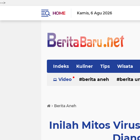
-->
HOME
Kamis
6 Agu 2026
Indeks
Kuliner
Tips
Wisata
Video
berita aneh
berita u
›
Berita Aneh
Inilah Mitos Vir
Dian