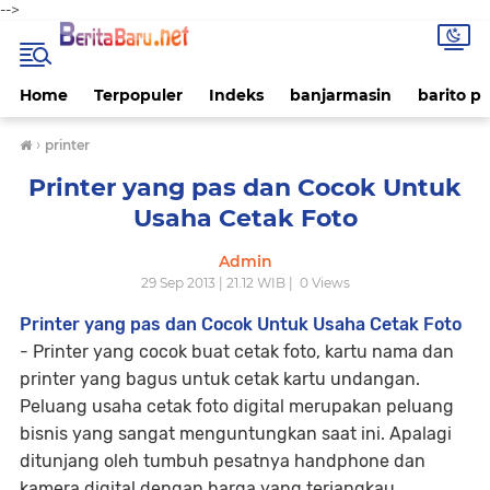
-->
Home
Terpopuler
Indeks
banjarmasin
barito p
›
printer
Printer yang pas dan Cocok Untuk
Usaha Cetak Foto
Admin
29 Sep 2013 | 21.12 WIB |
0
Views
Printer yang pas dan Cocok Untuk Usaha Cetak Foto
- Printer yang cocok buat cetak foto, kartu nama dan
printer yang bagus untuk cetak kartu undangan.
Peluang usaha cetak foto digital merupakan peluang
bisnis yang sangat menguntungkan saat ini. Apalagi
ditunjang oleh tumbuh pesatnya handphone dan
kamera digital dengan harga yang terjangkau,