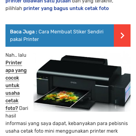
printer dibawah satu jutaan
dan yang terakhir,
pilihlah
printer yang bagus untuk cetak foto
Baca Juga :
Cara Membuat Stiker Sendiri
pakai Printer
Nah.. lalu
Printer
apa yang
cocok
untuk
usaha
cetak
foto?
Dari
hasil
informasi yang saya dapat, kebanyakan para pebisnis
usaha cetak foto mini menggunakan printer merk