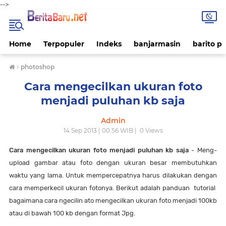
-->
Home
Terpopuler
Indeks
banjarmasin
barito p
›
photoshop
Cara mengecilkan ukuran foto
menjadi puluhan kb saja
Admin
14 Sep 2013 | 00.56 WIB |
0
Views
Cara mengecilkan ukuran foto menjadi puluhan kb saja
- Meng-
upload gambar atau foto dengan ukuran besar membutuhkan
waktu yang lama. Untuk mempercepatnya harus dilakukan dengan
cara memperkecil ukuran fotonya. Berikut adalah panduan tutorial
bagaimana cara ngecilin ato mengecilkan ukuran foto menjadi 100kb
atau di bawah 100 kb dengan format Jpg.