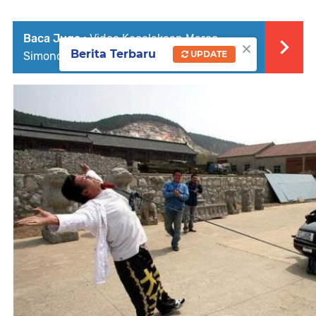
Baca Juga :
Video Kecelakaan Marco
×
Berita Terbaru
UPDATE
Simoncelli di Sirkuit Sepang