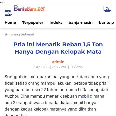
-->
Home
Terpopuler
Indeks
banjarmasin
barito p
›
orang terkenal
Pria ini Menarik Beban 1,5 Ton
Hanya Dengan Kelopak Mata
Admin
5 Apr 2012 | 23.33 WIB |
0
Views
Sungguh ini merupakan hal yang unik dan aneh yang
tidak setiap orang mampu lakukan, betapa tidak pria
yang baru berusia 22 tahun bernama Li Dasheng dari
Xuzhou Cina mampu menarik sebuah
mobil
dimana
ada 2 orang dewasa berada diatas mobil hanya
dengan kedua kelopak matanya yang dikaitkan
dengan tali.