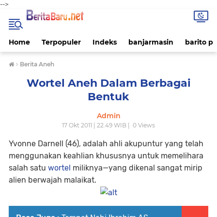
-->
Home
Terpopuler
Indeks
banjarmasin
barito p
›
Berita Aneh
Wortel Aneh Dalam Berbagai
Bentuk
Admin
17 Okt 2011 | 22.49 WIB |
0
Views
Yvonne Darnell (46), adalah ahli akupuntur yang telah
menggunakan keahlian khususnya untuk memelihara
salah satu
wortel
miliknya—yang dikenal sangat mirip
alien berwajah malaikat.