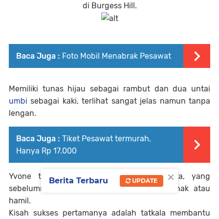
di Burgess Hill.
Baca Juga :
Foto Mobil Menabrak Pesawat
Memiliki tunas hijau sebagai rambut dan dua untai
umbi
sebagai kaki, terlihat sangat jelas namun tanpa
lengan.
Baca Juga :
Tiket Pesawat termurah,
Hanya Rp 17.000
×
Yvone telah membantu sekitar 80 wanita, yang
Berita Terbaru
UPDATE
sebelumnya divonis tidak akan memiliki anak atau
hamil.
Kisah sukses pertamanya adalah tatkala membantu