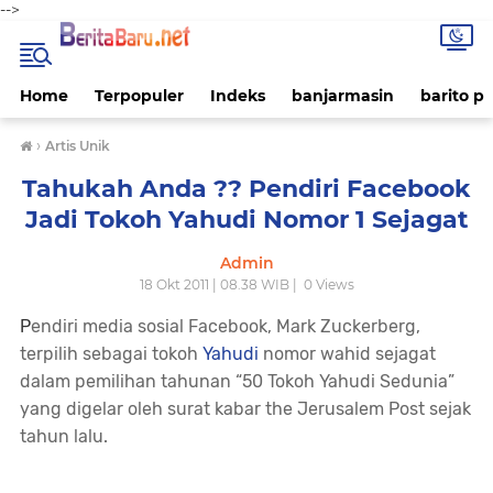
-->
Home
Terpopuler
Indeks
banjarmasin
barito p
›
Artis Unik
Tahukah Anda ?? Pendiri Facebook
Jadi Tokoh Yahudi Nomor 1 Sejagat
Admin
18 Okt 2011 | 08.38 WIB |
0
Views
P
endiri media sosial Facebook, Mark Zuckerberg,
terpilih sebagai tokoh
Yahudi
nomor wahid sejagat
dalam pemilihan tahunan “50 Tokoh Yahudi Sedunia”
yang digelar oleh surat kabar
the Jerusalem Post
sejak
tahun lalu.