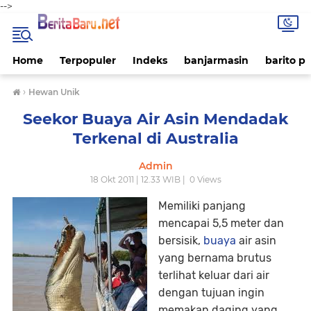
-->
Home
Terpopuler
Indeks
banjarmasin
barito p
›
Hewan Unik
Seekor Buaya Air Asin Mendadak
Terkenal di Australia
Admin
18 Okt 2011 | 12.33 WIB |
0
Views
Memiliki panjang
mencapai 5,5 meter dan
bersisik,
buaya
air asin
yang bernama brutus
terlihat keluar dari air
dengan tujuan ingin
memakan daging yang