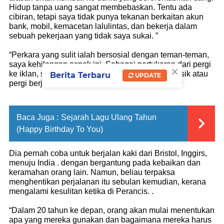
Hidup tanpa uang sangat membebaskan. Tentu ada
cibiran, tetapi saya tidak punya tekanan berkaitan akun
bank, mobil, kemacetan lalulintas, dan bekerja dalam
sebuah pekerjaan yang tidak saya sukai. ”
“Perkara yang sulit ialah bersosial dengan teman-teman,
saya kehilangan aspek ini. Sebagai pertukaran dari pergi
×
ke iklan, saya membuat unggun api, bermain musik atau
Berita Terbaru
UPDATE
pergi berjalan-jalan” katanya.
Baca Juga :
Sejarah Lagu Ulang Tahun
(Happy Birthday To You)
Dia pernah coba untuk berjalan kaki dari Bristol, Inggirs,
menuju India . dengan bergantung pada kebaikan dan
keramahan orang lain. Namun, beliau terpaksa
menghentikan perjalanan itu sebulan kemudian, kerana
mengalami kesulitan ketika di Perancis. .
“Dalam 20 tahun ke depan, orang akan mulai menentukan
apa yang mereka gunakan dan bagaimana mereka harus