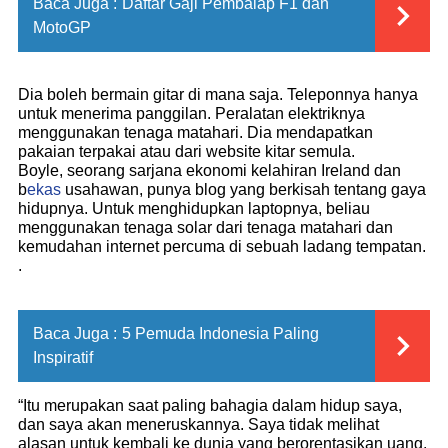
Baca Juga :
Daftar Gaji Pembalap F1 dan
MotoGP
Dia boleh bermain gitar di mana saja. Teleponnya hanya
untuk menerima panggilan. Peralatan elektriknya
menggunakan tenaga matahari. Dia mendapatkan
pakaian terpakai atau dari website kitar semula.
Boyle, seorang sarjana ekonomi kelahiran Ireland dan
b
ekas
usahawan, punya blog yang berkisah tentang gaya
hidupnya. Untuk menghidupkan laptopnya, beliau
menggunakan tenaga solar dari tenaga matahari dan
kemudahan internet percuma di sebuah ladang tempatan.
.
Baca Juga :
5 Pemuda Indonesia Paling
Inspiratif
“Itu merupakan saat paling bahagia dalam hidup saya,
dan saya akan meneruskannya. Saya tidak melihat
alasan untuk kembali ke dunia yang berorentasikan uang.