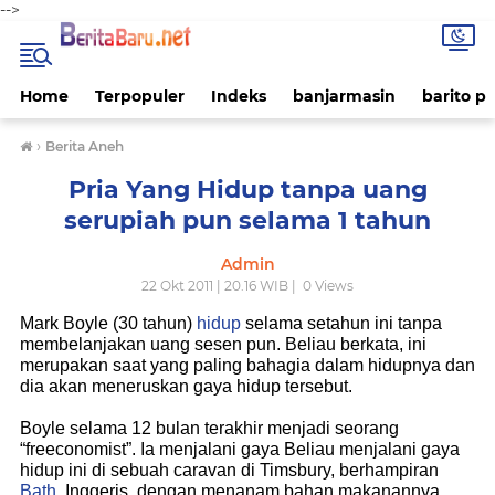
-->
Home
Terpopuler
Indeks
banjarmasin
barito p
›
Berita Aneh
Pria Yang Hidup tanpa uang
serupiah pun selama 1 tahun
Admin
22 Okt 2011 | 20.16 WIB |
0
Views
Mark Boyle (30 tahun)
hidup
selama setahun ini tanpa
membelanjakan uang sesen pun. Beliau berkata, ini
merupakan saat yang paling bahagia dalam hidupnya dan
dia akan meneruskan gaya hidup tersebut.
Boyle selama 12 bulan terakhir menjadi seorang
“freeconomist”. Ia menjalani gaya Beliau menjalani gaya
hidup ini di sebuah caravan di Timsbury, berhampiran
Bath
, Inggeris, dengan menanam bahan makanannya