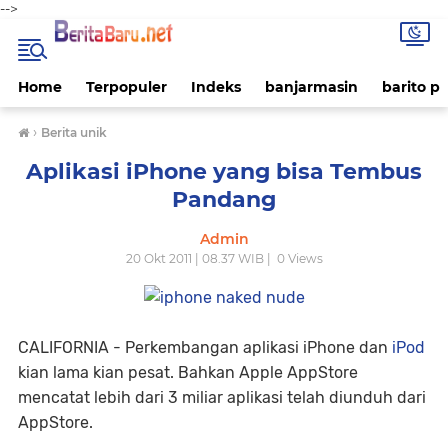
-->
Home
Terpopuler
Indeks
banjarmasin
barito p
›
Berita unik
Aplikasi iPhone yang bisa Tembus
Pandang
Admin
20 Okt 2011 | 08.37 WIB |
0
Views
CALIFORNIA - Perkembangan aplikasi iPhone dan
iPod
kian lama kian pesat. Bahkan Apple AppStore
mencatat lebih dari 3 miliar aplikasi telah diunduh dari
AppStore.