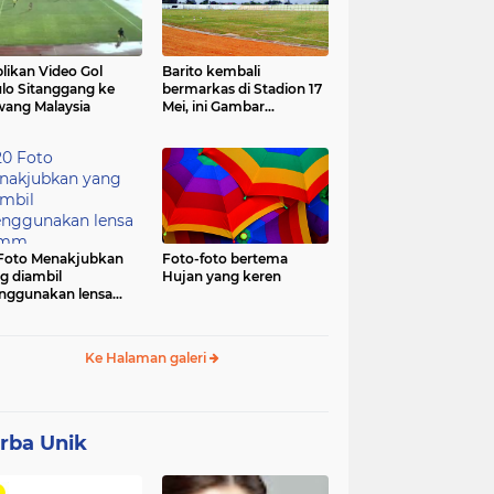
likan Video Gol
Barito kembali
lo Sitanggang ke
bermarkas di Stadion 17
ang Malaysia
Mei, ini Gambar
terbarunya.
Foto Menakjubkan
Foto-foto bertema
g diambil
Hujan yang keren
ggunakan lensa
mm
Ke Halaman galeri
rba Unik