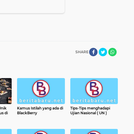
SHARE
Unik
Kamus Istilah yang ada di
Tips-Tips menghadapi
us di
BlackBerry
Ujian Nasional ( UN )