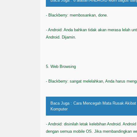
Baca Juga :
6 alasan ANDROID lebih bagus dari
- Blackberry: membosankan, done.
- Android: Anda bahkan tidak akan merasa lelah un
Android. Dijamin.
5. Web Browsing
- Blackberry: sangat melelahkan, Anda harus menga
Baca Juga :
Cara Mencegah Mata Rusak Akibat T
Komputer
- Android: disinilah letak kelebihan Android. Andro
dengan semua mobile OS. Jika membandingkan we