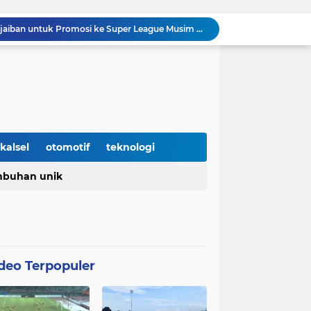
7 Trik Jitu Menemukan Ide-ide Kata Kunci untuk Niche Blog atau Website Kita
Jaime Moreno Resmi dilepas Barito Putera ke klub Venezuela, Carabobo FC
Prediksi Barito Putera VS Persela Lamongan di Stadion Demang Lehman Pekan ke enam Liga 2 Grup 2 Championship 2025/26
ito Putera Lanjutkan Tren Kemenangan Beruntun
Inilah Rahasia Barito Putera Bisa clean sheet beruntun tanpa Kebobolan Hingga Pekan ke 4 Liga 2
unkan pada Laga kedua Barito Putera VS Deltras
Barito Putera resmi tergabung di grup timur Championship musim 2025/26
enangis
kalsel
otomotif
teknologi
Nasional yang diperingati setiap 2 Mei
buhan unik
Barito Putera Butuh Keajaiban untuk Promosi ke Super League Musim Depan, Bergantung Hasil PSS Sleman
deo Terpopuler