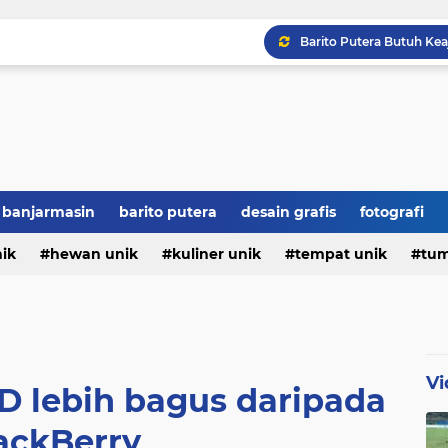
Hajar Persiku 2-0, Bar
Jamie Moreno Siap Ditur
7 Fakta Unik Tentang M
banjarmasin
barito putera
desain grafis
fotografi
Sejarah Hari Pendidikan 
nik
hewan unik
kuliner unik
tempat unik
tum
Vi
D lebih bagus daripada
ackBerry