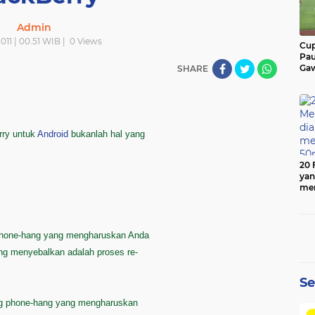
Admin
011 | 00.51 WIB |
0
Views
Cup
Pau
Gaw
SHARE
rry untuk
Android
bukanlah hal yang
20 
yan
men
50
i phone-hang yang mengharuskan Anda
ing menyebalkan adalah proses re-
Se
ang phone-hang yang mengharuskan