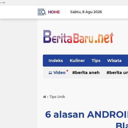
-->
HOME
Sabtu
8 Agu 2026
Indeks
Kuliner
Tips
Wisata
Video
berita aneh
berita u
›
Tips Unik
6 alasan ANDROI
Bl