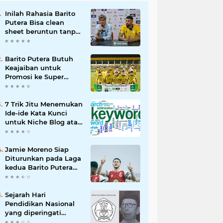
Inilah Rahasia Barito
Putera Bisa clean
sheet beruntun tanpa
Kebobolan Hingga
Pekan ke 4 Liga 2
Barito Putera Butuh
Keajaiban untuk
Promosi ke Super
League Musim Depan,
Bergantung Hasil PSS
Sleman
7 Trik Jitu Menemukan
Ide-ide Kata Kunci
untuk Niche Blog atau
Website Kita
Jamie Moreno Siap
Diturunkan pada Laga
kedua Barito Putera
VS Deltras
Sejarah Hari
Pendidikan Nasional
yang diperingati
setiap 2 Mei