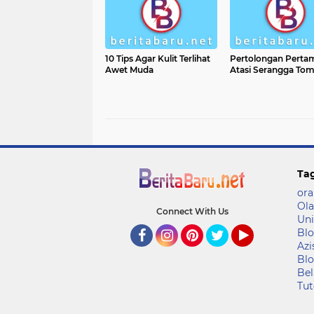
10 Tips Agar Kulit Terlihat
Pertolongan Perta
Awet Muda
Atasi Serangga Tom
Ta
ora
Ola
Connect With Us
Uni
Blo
Azi
Facebook
Instagram
Pinterest
Twitter
YouTube
Blo
Bel
Tut