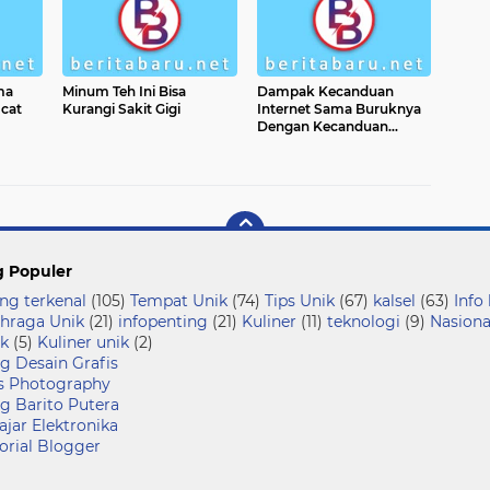
ma
Minum Teh Ini Bisa
Dampak Kecanduan
cat
Kurangi Sakit Gigi
Internet Sama Buruknya
Dengan Kecanduan
Kokain
g Populer
ng terkenal
(105)
Tempat Unik
(74)
Tips Unik
(67)
kalsel
(63)
Info
hraga Unik
(21)
infopenting
(21)
Kuliner
(11)
teknologi
(9)
Nasiona
k
(5)
Kuliner unik
(2)
g Desain Grafis
s Photography
g Barito Putera
ajar Elektronika
orial Blogger