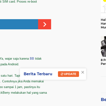
nti SIM card. Proses re-boot
Hal
Har
Mu
Sek
Ya, wajar saja karena
BB
tidak
8 P
Pe
 pada Android.
×
Berita Terbaru
UPDATE
 satu hari. Tapi harus diingat bahwa
l. Contohnya jika Anda memakai
eo sampai 1 jam, pastinya itu
ackBerry melakukan hal yang sama
Be